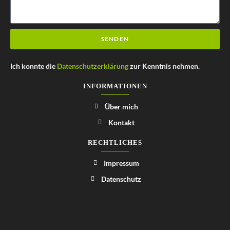
SENDEN
A
Ich konnte die
Datenschutzerklärung
zur Kenntnis nehmen.
l
t
INFORMATIONEN
e
Über mich
r
n
Kontakt
a
RECHTLICHES
t
i
Impressum
v
Datenschutz
e
: